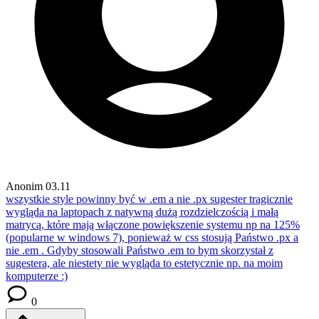
Anonim
03.11
wszystkie style powinny być w .em a nie .px
sugester tragicznie
wygląda na laptopach z natywną dużą rozdzielczością i małą
matrycą, które mają włączone powiększenie systemu np na 125%
(popularne w windows 7), ponieważ w css stosują Państwo .px a
nie .em . Gdyby stosowali Państwo .em to bym skorzystał z
sugestera, ale niestety nie wygląda to estetycznie np. na moim
komputerze :)
0