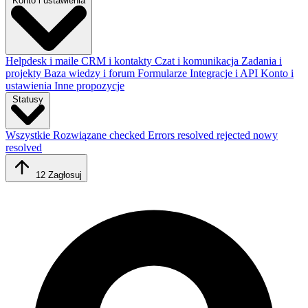
Konto i ustawienia
Helpdesk i maile
CRM i kontakty
Czat i komunikacja
Zadania i
projekty
Baza wiedzy i forum
Formularze
Integracje i API
Konto i
ustawienia
Inne propozycje
Statusy
Wszystkie
Rozwiązane
checked
Errors resolved
rejected
nowy
resolved
12
Zagłosuj