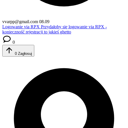
vvarpp@gmail.com
08.09
Logowanie via RPX
Przydałoby się logowanie via RPX -
konieczność rejestracji to jakieś ghetto
0
0
Zagłosuj