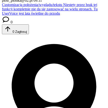
piotr_plonka@o2.pl
09.11
Customizacja położenia/wyglądu/tekstu
Niestety przez brak tej
funkcji kompletnie nie da się zastosować na wielu stronach. Tu
UserVoice jest lata świetlne do przodu
0
0
Zagłosuj