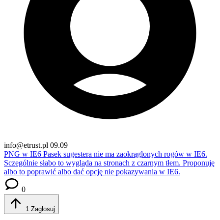
info@etrust.pl
09.09
PNG w IE6
Pasek sugestera nie ma zaokrąglonych rogów w IE6.
Sczególnie słabo to wygląda na stronach z czarnym tłem. Proponuję
albo to poprawić albo dać opcję nie pokazywania w IE6.
0
1
Zagłosuj