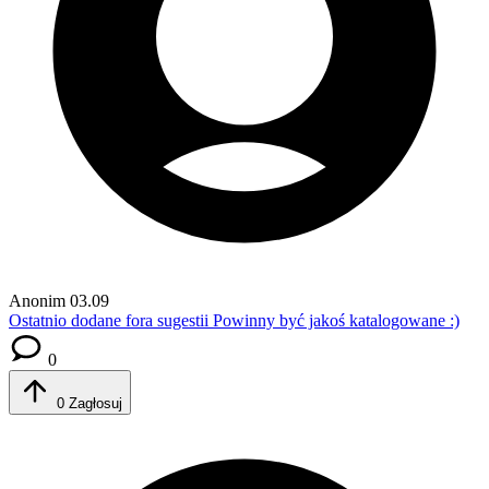
Anonim
03.09
Ostatnio dodane fora sugestii
Powinny być jakoś katalogowane :)
0
0
Zagłosuj