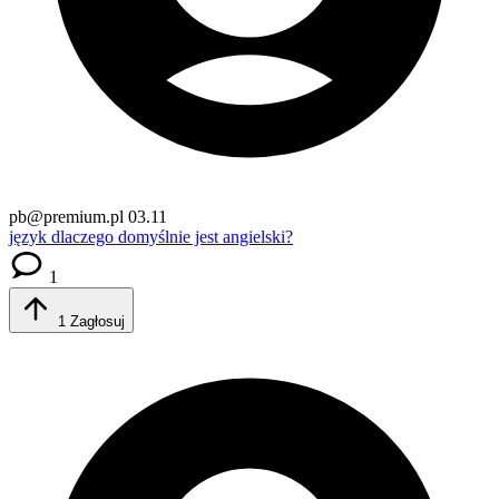
pb@premium.pl
03.11
język
dlaczego domyślnie jest angielski?
1
1
Zagłosuj