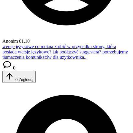
Anonim
01.10
wersje językowe
co można zrobić w przypadku strony, która
posiada wersje językowe? jak podłączyć suggestera? potrzebujemy
tłumaczenia komunikatów dla użytkownika...
0
0
Zagłosuj