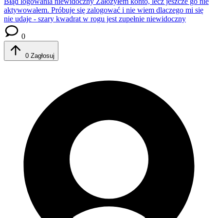
Błąd logowania niewidoczny
Założyłem konto, lecz jeszcze go nie
aktywowałem. Próbuje się zalogować i nie wiem dlaczego mi się
nie udaje - szary kwadrat w rogu jest zupełnie niewidoczny
0
0
Zagłosuj