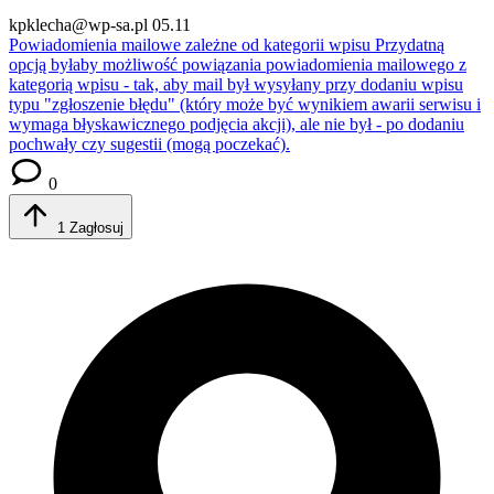
kpklecha@wp-sa.pl
05.11
Powiadomienia mailowe zależne od kategorii wpisu
Przydatną
opcją byłaby możliwość powiązania powiadomienia mailowego z
kategorią wpisu - tak, aby mail był wysyłany przy dodaniu wpisu
typu "zgłoszenie błędu" (który może być wynikiem awarii serwisu i
wymaga błyskawicznego podjęcia akcji), ale nie był - po dodaniu
pochwały czy sugestii (mogą poczekać).
0
1
Zagłosuj