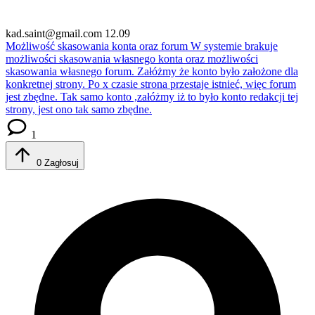
kad.saint@gmail.com
12.09
Możliwość skasowania konta oraz forum
W systemie brakuje
możliwości skasowania własnego konta oraz możliwości
skasowania własnego forum. Załóżmy że konto było założone dla
konkretnej strony. Po x czasie strona przestaje istnieć, więc forum
jest zbędne. Tak samo konto ,załóżmy iż to było konto redakcji tej
strony, jest ono tak samo zbędne.
1
0
Zagłosuj