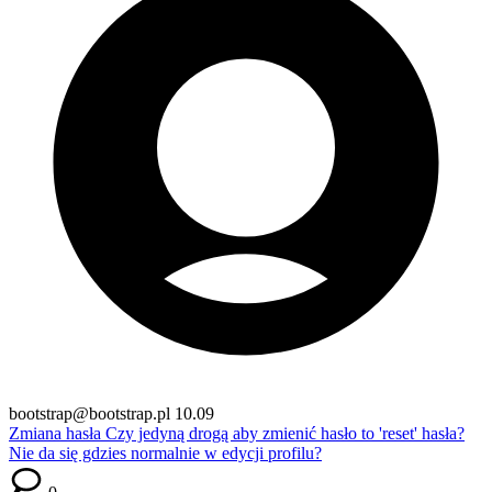
bootstrap@bootstrap.pl
10.09
Zmiana hasła
Czy jedyną drogą aby zmienić hasło to 'reset' hasła?
Nie da się gdzies normalnie w edycji profilu?