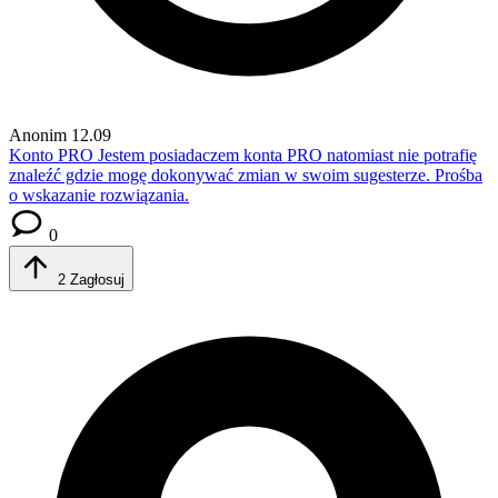
Anonim
12.09
Konto PRO
Jestem posiadaczem konta PRO natomiast nie potrafię
znaleźć gdzie mogę dokonywać zmian w swoim sugesterze. Prośba
o wskazanie rozwiązania.
0
2
Zagłosuj