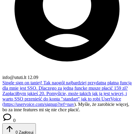
info@ututi.lt
12.09
Single sign on taniej!
Tak naogół najbardziej przydatną płatną funcją
dla mnie jest SSO. Dlaczego za jedną funcke musze płacić 159 zł?
Zapłaciłbym jakieś 20. Pomyślcie, może takich jak ja jest więcej, i
warto SSO przenieść do konta "standart" jak to robi UserVoice
(
https://uservoice.com/signup?ref=nav
). Myśle, że zarobicie więcej,
bo za inne features mi się nie chce płacić.
0
0
Zagłosuj