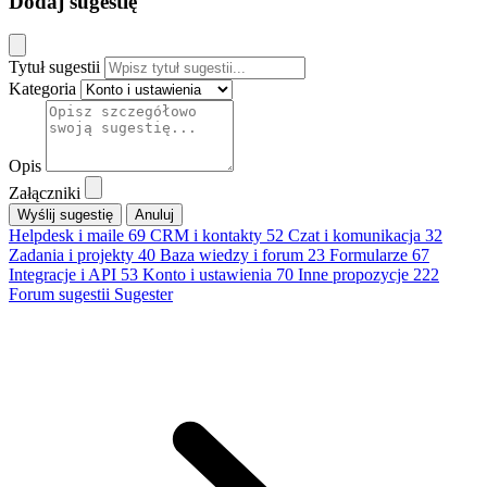
Dodaj sugestię
Tytuł sugestii
Kategoria
Opis
Załączniki
Anuluj
Helpdesk i maile
69
CRM i kontakty
52
Czat i komunikacja
32
Zadania i projekty
40
Baza wiedzy i forum
23
Formularze
67
Integracje i API
53
Konto i ustawienia
70
Inne propozycje
222
Forum sugestii Sugester