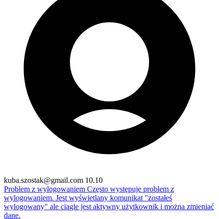
kuba.szostak@gmail.com
10.10
Problem z wylogowaniem
Często występuje problem z
wylogowaniem. Jest wyświetlany komunikat "zostałeś
wylogowany" ale ciągle jest aktywny użytkownik i można zmieniać
dane.