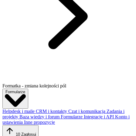
Formatka - zmiana kolejności pól
Formularze
Helpdesk i maile
CRM i kontakty
Czat i komunikacja
Zadania i
projekty
Baza wiedzy i forum
Formularze
Integracje i API
Konto i
ustawienia
Inne propozycje
10
Zagłosuj