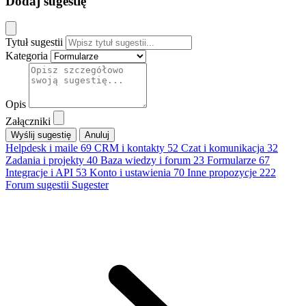
Dodaj sugestię
Tytuł sugestii
Kategoria
Opis
Załączniki
Anuluj
Helpdesk i maile
69
CRM i kontakty
52
Czat i komunikacja
32
Zadania i projekty
40
Baza wiedzy i forum
23
Formularze
67
Integracje i API
53
Konto i ustawienia
70
Inne propozycje
222
Forum sugestii Sugester