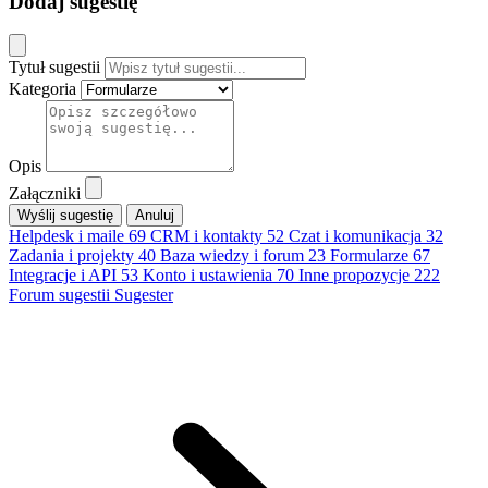
Dodaj sugestię
Tytuł sugestii
Kategoria
Opis
Załączniki
Anuluj
Helpdesk i maile
69
CRM i kontakty
52
Czat i komunikacja
32
Zadania i projekty
40
Baza wiedzy i forum
23
Formularze
67
Integracje i API
53
Konto i ustawienia
70
Inne propozycje
222
Forum sugestii Sugester