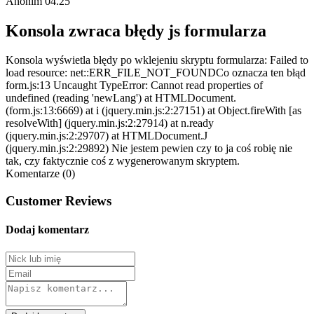
Anonim
04.25
Konsola zwraca błędy js formularza
Konsola wyświetla błędy po wklejeniu skryptu formularza: Failed to
load resource: net::ERR_FILE_NOT_FOUNDCo oznacza ten błąd
form.js:13 Uncaught TypeError: Cannot read properties of
undefined (reading 'newLang') at HTMLDocument.
(form.js:13:6669) at i (jquery.min.js:2:27151) at Object.fireWith [as
resolveWith] (jquery.min.js:2:27914) at n.ready
(jquery.min.js:2:29707) at HTMLDocument.J
(jquery.min.js:2:29892) Nie jestem pewien czy to ja coś robię nie
tak, czy faktycznie coś z wygenerowanym skryptem.
Komentarze (0)
Customer Reviews
Dodaj komentarz