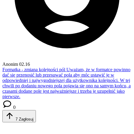
Anonim
02.16
Formatka - zmiana kolejności pól
Uważam, że w formatce powinno
dać się przenosić lub przesuwać pola aby móc ustawić je w
odpowiedniej i najwygodniejszej dla użytkownika kolejności. W tej
chwili po dodaniu nowego pola pojawia się ono na samym końcu, a
czasami dodane pole jest najważniejsze i trzeba je uzupełnić jako
pierwsze.
0
7
Zagłosuj