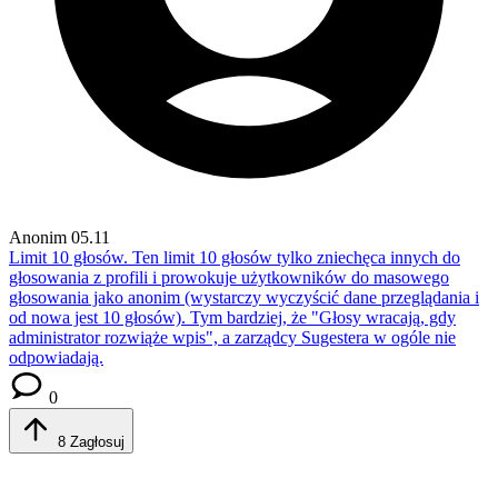
Anonim
05.11
Limit 10 głosów.
Ten limit 10 głosów tylko zniechęca innych do
głosowania z profili i prowokuje użytkowników do masowego
głosowania jako anonim (wystarczy wyczyścić dane przeglądania i
od nowa jest 10 głosów). Tym bardziej, że "Głosy wracają, gdy
administrator rozwiąże wpis", a zarządcy Sugestera w ogóle nie
odpowiadają.
0
8
Zagłosuj