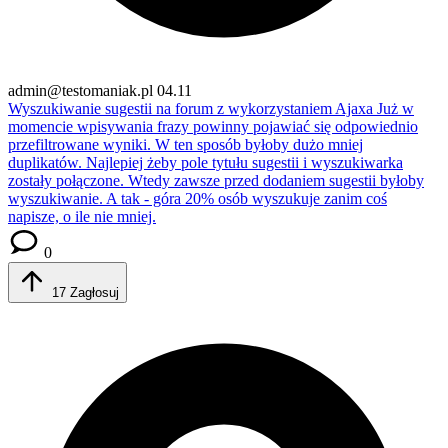
admin@testomaniak.pl
04.11
Wyszukiwanie sugestii na forum z wykorzystaniem Ajaxa
Już w
momencie wpisywania frazy powinny pojawiać się odpowiednio
przefiltrowane wyniki. W ten sposób byłoby dużo mniej
duplikatów. Najlepiej żeby pole tytułu sugestii i wyszukiwarka
zostały połączone. Wtedy zawsze przed dodaniem sugestii byłoby
wyszukiwanie. A tak - góra 20% osób wyszukuje zanim coś
napisze, o ile nie mniej.
0
17
Zagłosuj