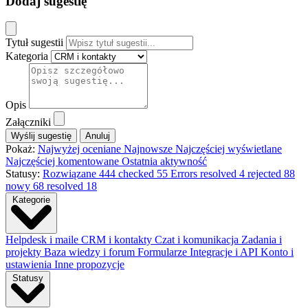
Dodaj sugestię
Tytuł sugestii
Kategoria
Opis
Załączniki
Anuluj
Pokaż:
Najwyżej oceniane
Najnowsze
Najczęściej wyświetlane
Najczęściej komentowane
Ostatnia aktywność
Statusy:
Rozwiązane
444
checked
55
Errors resolved
4
rejected
88
nowy
68
resolved
18
Kategorie
Helpdesk i maile
CRM i kontakty
Czat i komunikacja
Zadania i
projekty
Baza wiedzy i forum
Formularze
Integracje i API
Konto i
ustawienia
Inne propozycje
Statusy