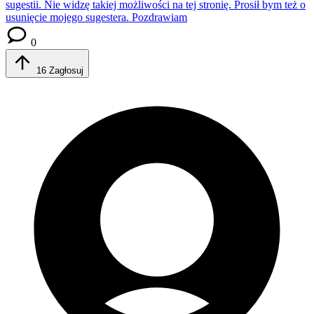
sugestii. Nie widzę takiej możliwości na tej stronię. Prosił bym też o
usunięcie mojego sugestera. Pozdrawiam
0
16
Zagłosuj