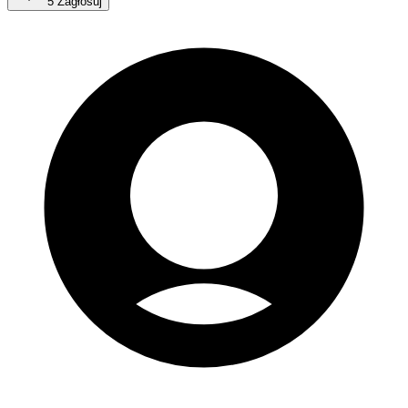
5
Zagłosuj