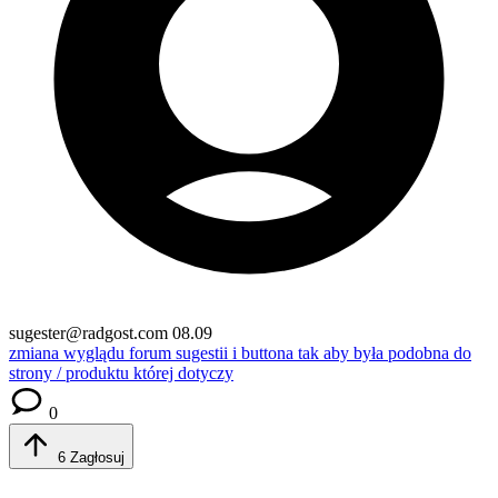
sugester@radgost.com
08.09
zmiana wyglądu forum sugestii i buttona
tak aby była podobna do
strony / produktu której dotyczy
0
6
Zagłosuj