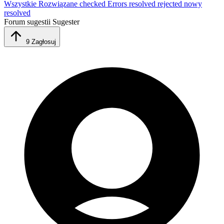
Wszystkie
Rozwiązane
checked
Errors resolved
rejected
nowy
resolved
Forum sugestii Sugester
9
Zagłosuj