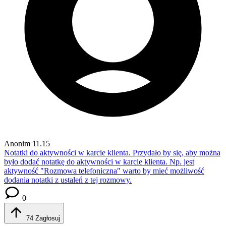
Anonim
11.15
Notatki do aktywności w karcie klienta.
Przydało by się, aby można
było dodać notatkę do aktywności w karcie klienta. Np. jest
aktywność "Rozmowa telefoniczna" warto by mieć możliwość
dodania notatki z ustaleń z tej rozmowy.
0
74
Zagłosuj