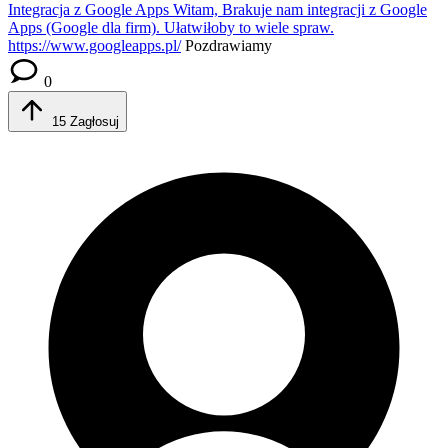
Integracja z Google Apps
Witam, Brakuje nam integracji z Google
Apps (Google dla firm). Ułatwiłoby to wiele spraw.
https://www.googleapps.pl/
Pozdrawiamy
0
15
Zagłosuj