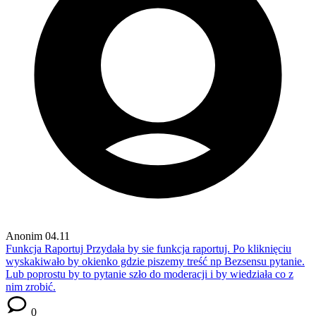
Anonim
04.11
Funkcja Raportuj
Przydała by sie funkcja raportuj. Po kliknięciu
wyskakiwało by okienko gdzie piszemy treść np Bezsensu pytanie.
Lub poprostu by to pytanie szło do moderacji i by wiedziała co z
nim zrobić.
0