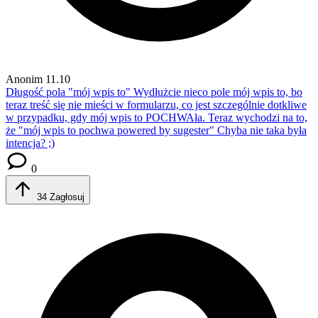
Anonim
11.10
Długość pola "mój wpis to"
Wydłużcie nieco pole mój wpis to, bo
teraz treść się nie mieści w formularzu, co jest szczególnie dotkliwe
w przypadku, gdy mój wpis to POCHWAła. Teraz wychodzi na to,
że "mój wpis to pochwa powered by sugester" Chyba nie taka była
intencja? ;)
0
34
Zagłosuj