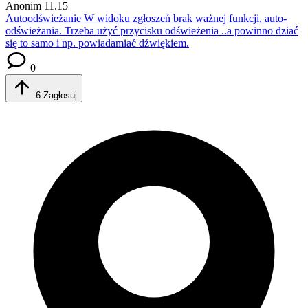
Anonim
11.15
Autoodświeżanie
W widoku zgłoszeń brak ważnej funkcji, auto-
odświeżania. Trzeba użyć przycisku odświeżenia ..a powinno dziać
się to samo i np. powiadamiać dźwiękiem.
0
6
Zagłosuj