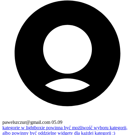
pawelszczur@gmail.com
05.09
kategorie
w lightboxie powinna być możliwość wyboru kategorii,
albo powinny być oddzielne widgety dla każdej kategorii :)