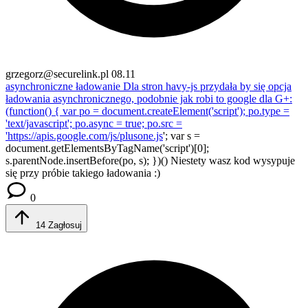
grzegorz@securelink.pl
08.11
asynchroniczne ładowanie
Dla stron havy-js przydała by się opcja
ładowania asynchronicznego, podobnie jak robi to google dla G+:
(function() { var po = document.createElement('script'); po.type =
'text/javascript'; po.async = true; po.src =
'
https://apis.google.com/js/plusone.js
'; var s =
document.getElementsByTagName('script')[0];
s.parentNode.insertBefore(po, s); })() Niestety wasz kod wysypuje
się przy próbie takiego ładowania :)
0
14
Zagłosuj