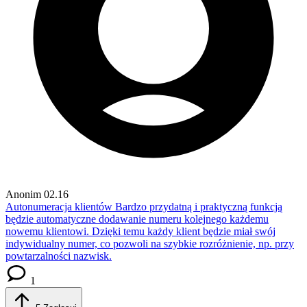
Anonim
02.16
Autonumeracja klientów
Bardzo przydatną i praktyczną funkcją
będzie automatyczne dodawanie numeru kolejnego każdemu
nowemu klientowi. Dzięki temu każdy klient będzie miał swój
indywidualny numer, co pozwoli na szybkie rozróżnienie, np. przy
powtarzalności nazwisk.
1