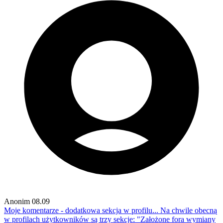
Anonim
08.09
Moje komentarze - dodatkowa sekcja w profilu...
Na chwile obecną
w profilach użytkowników są trzy sekcje: "Założone fora wymiany