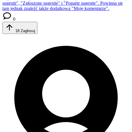
sugestii", "Zgłoszone sugestie" i "Poparte sugestie". Powinna się
tam jednak znaleźć także dodatkowa "Moje komentarze".
0
18
Zagłosuj