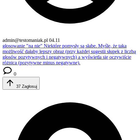
admin@testomaniak.pl
04.11
głosowanie "na nie"
Niektóre pomysły są słabe. Myślę, że taka
możliwość dałaby lepszy obraz (przy każdej sugestii słupek z liczbą
głosów pozytywnych i negatywnych) a wyświetla się oczywiście
różnica (pozytywne minus negatywne).
0
37
Zagłosuj